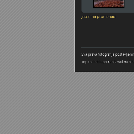
Jesen na promenadi
Stranice
Sva prava fotografija postavljen
kopirati niti upotrebljavati na b