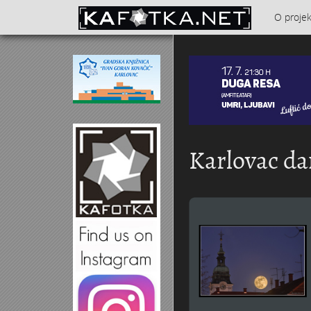
Skoči na glavni sadržaj
O proje
Kontakt
Karlovac da