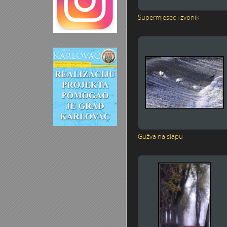
Supermjesec i zvonik
Gužva na slapu