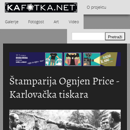
Skoči na glavni sadržaj
O projektu
Galerije
Fotogost
Art
Video
Kontakt
Dječja kolica i bebe
Andrea Štalcar Furač - Vrijeme kaprica i rock n rolla
"Karlovačka županija noću" - kalendar za 
GRAD KARLOVAC I NJEGOVA OKOLICA - Hinko Krapek
Karlovačka pivovara 1984. godine u objektivu Marije Brau
Crkva Blažene Djevice Marije Snježne - D
Jugoturbina i radničko naselje na Švarči
Tito i Naser u Jugoturbini 16. lipnja 1960.
Obitelj Meisel
Downcast Art
Štamparija Ognjen Price -
Karlovac 1839. - 1900.
Domobranska vojarna
STUDIO 23
Dvorac Türk-Mažuranić
Karlovačka tiskara
Karlovac 1900. - 1940.
Aero-klub Naša krila
Zdravko Lipovšćak - kalendar za 1972. godinu
Glazbeni paviljon
Karlovac 1914. - 1918. (I svj. rat)
Obitelj REINER
Ratni fotograf Alfonsus Šibenik
Vatroslav Slavnić - Elektroni, Konture, Klasteri, Grupa Ka...
KARLOVAC NOIR
Karlovac 1940. - 1945. (II svj. rat)
Montaža dieselmotora u Munjari 1925. godine
Hokej na ledu
Pet vjenčanja, jedan sprovod i svečani stol - Iva Bartolčić
Kalendar za 2014. godinu „Karlovački parkov