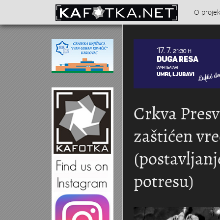
Skoči na glavni sadržaj
O proje
Kontakt
Crkva Presve
zaštićen vre
(postavljanj
potresu)