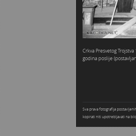
Crkva Presvetog Trojstva 
godina poslije (postavlja
Sva prava fotografija postavljen
kopirati niti upotrebljavati na b