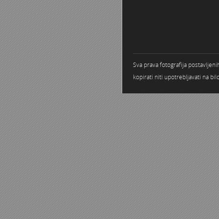
Sva prava fotografija postavljen
kopirati niti upotrebljavati na b