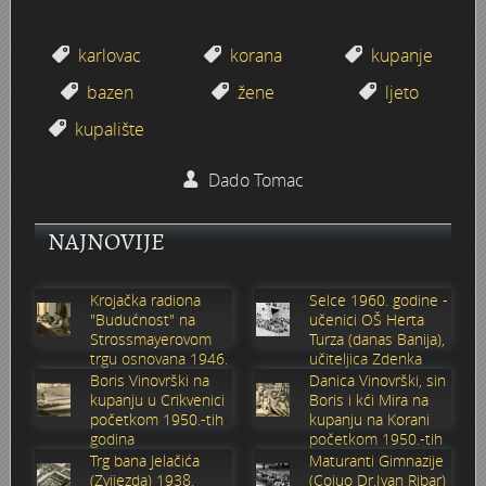
Stoljetna poplava 1939.
Boksački klub Velebit
Mala scena 1987. - Le Cinema
Zavjet Petra Grgeca - 1998.
Mimohod 23. kolovoza 1995.
Frizerski salon Gerber (Kopf) - utemeljen 1924.
karlovac
korana
kupanje
Tvornica potkivačkih čavala Mustad-Karlovac
Bijelo dugme
Mala scena Hrvatskog doma
Škola plivanja Patkica
Ekonomska škola - ratne godine
Gimnazijska i Ekonomska zbornica - Igor Mihelić
bazen
žene
ljeto
kupalište
Banija - poplava 4. 12. 1966.
Marina Perazić, Davor Tolja (Denis&Denis) i Edi Kraljić 1
Dubravko Halovanić - Ratne godine
INKASATOR
Dado Tomac
Autobusna stanica na Korzu
Maturanti Gimnazije 1988. godine
Crkva Sv. Doroteje - 1991.
Karlovački fotograf Josip Žunić
NAJNOVIJE
Auto cross
Motocross
Obitelj Klemenčić
Krojačka radiona
Selce 1960. godine -
AMD Zanatlija
NULA
Krešimir Botković - RAZGLEDNICE
"Budućnost" na
učenici OŠ Herta
Strossmayerovom
Turza (danas Banija),
trgu osnovana 1946.
učiteljica Zdenka
Adamo klub
Nepokoreni grad - Trojanski konj (epizoda)
Krešimir Perušić - Nogomet
godine
Sabolić
Boris Vinovrški na
Danica Vinovrški, sin
kupanju u Crikvenici
Boris i kći Mira na
8. slet Bratstva i jedinstva 13. lipnja 1965. godine
Novogodišnje čestitke
KUD REČICA
početkom 1950.-tih
kupanju na Korani
godina
početkom 1950.-tih
godina
Trg bana Jelačića
Maturanti Gimnazije
Lovni i ribolovni turizam
PUNK
Mery Berti - karlovačka Žuži
(Zvijezda) 1938.
(Coiuo Dr.Ivan Ribar)