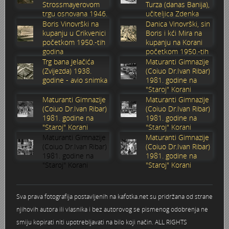
Strossmayerovom
Turza (danas Banija),
trgu osnovana 1946.
učiteljica Zdenka
Stoljetna poplava 1939.
Boksački klub Velebit
Mala scena 1987. - Le Cinema
Zavjet Petra Grgeca - 1998.
Mimohod 23. kolovoza 1995.
Frizerski salon Gerber (Kopf) - utemeljen 1924.
godine
Sabolić
Boris Vinovrški na
Danica Vinovrški, sin
kupanju u Crikvenici
Boris i kći Mira na
Tvornica potkivačkih čavala Mustad-Karlovac
Bijelo dugme
Mala scena Hrvatskog doma
Škola plivanja Patkica
Ekonomska škola - ratne godine
Gimnazijska i Ekonomska zbornica - Igor Mihelić
početkom 1950.-tih
kupanju na Korani
godina
početkom 1950.-tih
godina
Trg bana Jelačića
Maturanti Gimnazije
Banija - poplava 4. 12. 1966.
Marina Perazić, Davor Tolja (Denis&Denis) i Edi Kraljić 1
Dubravko Halovanić - Ratne godine
INKASATOR
(Zvijezda) 1938.
(Coiuo Dr.Ivan Ribar)
godine - avio snimka
1981. godine na
"Staroj" Korani
Autobusna stanica na Korzu
Maturanti Gimnazije 1988. godine
Crkva Sv. Doroteje - 1991.
Karlovački fotograf Josip Žunić
Maturanti Gimnazije
Maturanti Gimnazije
(Coiuo Dr.Ivan Ribar)
(Coiuo Dr.Ivan Ribar)
Auto cross
Motocross
Obitelj Klemenčić
1981. godine na
1981. godine na
"Staroj" Korani
"Staroj" Korani
Maturanti Gimnazije
Maturanti Gimnazije
AMD Zanatlija
NULA
Krešimir Botković - RAZGLEDNICE
(Coiuo Dr.Ivan Ribar)
(Coiuo Dr.Ivan Ribar)
1981. godine na
1981. godine na
"Staroj" Korani
"Staroj" Korani
Adamo klub
Nepokoreni grad - Trojanski konj (epizoda)
Krešimir Perušić - Nogomet
8. slet Bratstva i jedinstva 13. lipnja 1965. godine
Novogodišnje čestitke
KUD REČICA
Sva prava fotografija postavljenih na kafotka.net su pridržana od strane
njihovih autora ili vlasnika i bez autorovog se pismenog odobrenja ne
Lovni i ribolovni turizam
PUNK
Mery Berti - karlovačka Žuži
smiju kopirati niti upotrebljavati na bilo koji način. ALL RIGHTS