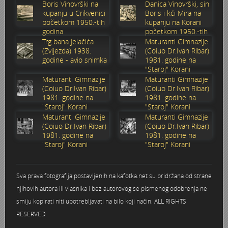
godine
Sabolić
Boris Vinovrški na
Danica Vinovrški, sin
kupanju u Crikvenici
Boris i kći Mira na
Stoljetna poplava 1939.
Boksački klub Velebit
Mala scena 1987. - Le Cinema
Zavjet Petra Grgeca - 1998.
Mimohod 23. kolovoza 1995.
Frizerski salon Gerber (Kopf) - utemeljen 1924.
početkom 1950.-tih
kupanju na Korani
godina
početkom 1950.-tih
godina
Tvornica potkivačkih čavala Mustad-Karlovac
Bijelo dugme
Mala scena Hrvatskog doma
Škola plivanja Patkica
Ekonomska škola - ratne godine
Gimnazijska i Ekonomska zbornica - Igor Mihelić
Trg bana Jelačića
Maturanti Gimnazije
(Zvijezda) 1938.
(Coiuo Dr.Ivan Ribar)
godine - avio snimka
1981. godine na
Banija - poplava 4. 12. 1966.
Marina Perazić, Davor Tolja (Denis&Denis) i Edi Kraljić 1
Dubravko Halovanić - Ratne godine
INKASATOR
"Staroj" Korani
Maturanti Gimnazije
Maturanti Gimnazije
(Coiuo Dr.Ivan Ribar)
(Coiuo Dr.Ivan Ribar)
Autobusna stanica na Korzu
Maturanti Gimnazije 1988. godine
Crkva Sv. Doroteje - 1991.
Karlovački fotograf Josip Žunić
1981. godine na
1981. godine na
"Staroj" Korani
"Staroj" Korani
Maturanti Gimnazije
Maturanti Gimnazije
Auto cross
Motocross
Obitelj Klemenčić
(Coiuo Dr.Ivan Ribar)
(Coiuo Dr.Ivan Ribar)
1981. godine na
1981. godine na
AMD Zanatlija
NULA
Krešimir Botković - RAZGLEDNICE
"Staroj" Korani
"Staroj" Korani
Adamo klub
Nepokoreni grad - Trojanski konj (epizoda)
Krešimir Perušić - Nogomet
Sva prava fotografija postavljenih na kafotka.net su pridržana od strane
njihovih autora ili vlasnika i bez autorovog se pismenog odobrenja ne
8. slet Bratstva i jedinstva 13. lipnja 1965. godine
Novogodišnje čestitke
KUD REČICA
smiju kopirati niti upotrebljavati na bilo koji način. ALL RIGHTS
RESERVED.
Lovni i ribolovni turizam
PUNK
Mery Berti - karlovačka Žuži