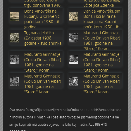
trgu osnovana 1946.
učiteljica Zdenka
Stoljetna poplava 1939.
Boksački klub Velebit
Mala scena 1987. - Le Cinema
Zavjet Petra Grgeca - 1998.
Mimohod 23. kolovoza 1995.
Frizerski salon Gerber (Kopf) - utemeljen 1924.
godine
Sabolić
Boris Vinovrški na
Danica Vinovrški, sin
kupanju u Crikvenici
Boris i kći Mira na
početkom 1950.-tih
kupanju na Korani
Tvornica potkivačkih čavala Mustad-Karlovac
Bijelo dugme
Mala scena Hrvatskog doma
Škola plivanja Patkica
Ekonomska škola - ratne godine
Gimnazijska i Ekonomska zbornica - Igor Mihelić
godina
početkom 1950.-tih
godina
Trg bana Jelačića
Maturanti Gimnazije
(Zvijezda) 1938.
(Coiuo Dr.Ivan Ribar)
Banija - poplava 4. 12. 1966.
Marina Perazić, Davor Tolja (Denis&Denis) i Edi Kraljić 1
Dubravko Halovanić - Ratne godine
INKASATOR
godine - avio snimka
1981. godine na
"Staroj" Korani
Autobusna stanica na Korzu
Maturanti Gimnazije 1988. godine
Crkva Sv. Doroteje - 1991.
Karlovački fotograf Josip Žunić
Maturanti Gimnazije
Maturanti Gimnazije
(Coiuo Dr.Ivan Ribar)
(Coiuo Dr.Ivan Ribar)
1981. godine na
1981. godine na
Auto cross
Motocross
Obitelj Klemenčić
"Staroj" Korani
"Staroj" Korani
Maturanti Gimnazije
Maturanti Gimnazije
(Coiuo Dr.Ivan Ribar)
(Coiuo Dr.Ivan Ribar)
AMD Zanatlija
NULA
Krešimir Botković - RAZGLEDNICE
1981. godine na
1981. godine na
"Staroj" Korani
"Staroj" Korani
Adamo klub
Nepokoreni grad - Trojanski konj (epizoda)
Krešimir Perušić - Nogomet
Sva prava fotografija postavljenih na kafotka.net su pridržana od strane
8. slet Bratstva i jedinstva 13. lipnja 1965. godine
Novogodišnje čestitke
KUD REČICA
njihovih autora ili vlasnika i bez autorovog se pismenog odobrenja ne
smiju kopirati niti upotrebljavati na bilo koji način. ALL RIGHTS
Lovni i ribolovni turizam
PUNK
Mery Berti - karlovačka Žuži