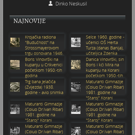
Dinko Neskusil
Stoljetna poplava 1939.
Boksački klub Velebit
Mala scena 1987. - Le Cinema
Zavjet Petra Grgeca - 1998.
Mimohod 23. kolovoza 1995.
Frizerski salon Gerber (Kopf) - utemeljen 1924.
NAJNOVIJE
Tvornica potkivačkih čavala Mustad-Karlovac
Bijelo dugme
Mala scena Hrvatskog doma
Škola plivanja Patkica
Ekonomska škola - ratne godine
Gimnazijska i Ekonomska zbornica - Igor Mihelić
Krojačka radiona
Selce 1960. godine -
Banija - poplava 4. 12. 1966.
Marina Perazić, Davor Tolja (Denis&Denis) i Edi Kraljić 1
Dubravko Halovanić - Ratne godine
INKASATOR
"Budućnost" na
učenici OŠ Herta
Strossmayerovom
Turza (danas Banija),
trgu osnovana 1946.
učiteljica Zdenka
Autobusna stanica na Korzu
Maturanti Gimnazije 1988. godine
Crkva Sv. Doroteje - 1991.
Karlovački fotograf Josip Žunić
godine
Sabolić
Boris Vinovrški na
Danica Vinovrški, sin
kupanju u Crikvenici
Boris i kći Mira na
Auto cross
Motocross
Obitelj Klemenčić
početkom 1950.-tih
kupanju na Korani
godina
početkom 1950.-tih
godina
Trg bana Jelačića
Maturanti Gimnazije
AMD Zanatlija
NULA
Krešimir Botković - RAZGLEDNICE
(Zvijezda) 1938.
(Coiuo Dr.Ivan Ribar)
godine - avio snimka
1981. godine na
"Staroj" Korani
Adamo klub
Nepokoreni grad - Trojanski konj (epizoda)
Krešimir Perušić - Nogomet
Maturanti Gimnazije
Maturanti Gimnazije
(Coiuo Dr.Ivan Ribar)
(Coiuo Dr.Ivan Ribar)
1981. godine na
1981. godine na
8. slet Bratstva i jedinstva 13. lipnja 1965. godine
Novogodišnje čestitke
KUD REČICA
"Staroj" Korani
"Staroj" Korani
Maturanti Gimnazije
Maturanti Gimnazije
Lovni i ribolovni turizam
PUNK
Mery Berti - karlovačka Žuži
(Coiuo Dr.Ivan Ribar)
(Coiuo Dr.Ivan Ribar)