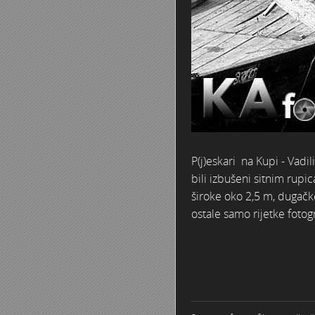
P(j)eskari na Kupi - Vad
bili izbušeni sitnim rupi
široke oko 2,5 m, dugačke
ostale samo rijetke fotogr