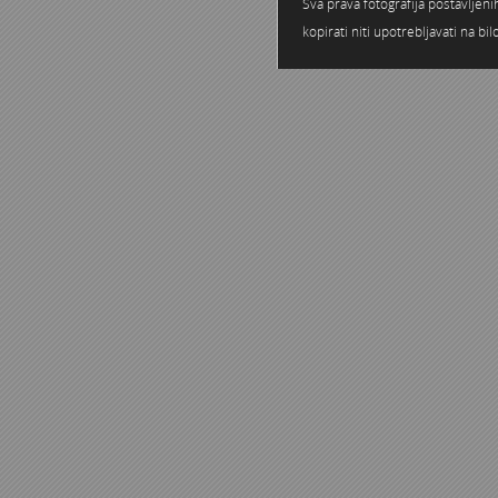
Sva prava fotografija postavljen
kopirati niti upotrebljavati na b