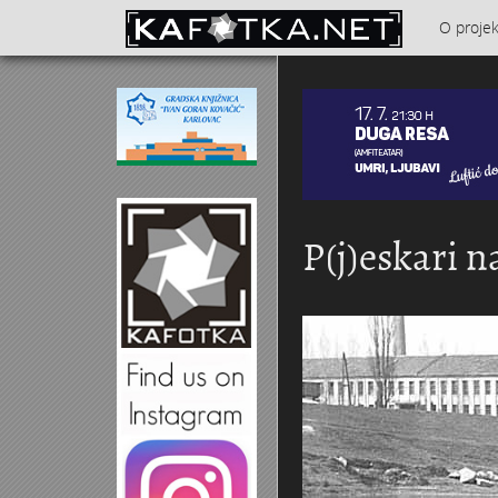
Skoči na glavni sadržaj
O proje
Kontakt
P(j)eskari n