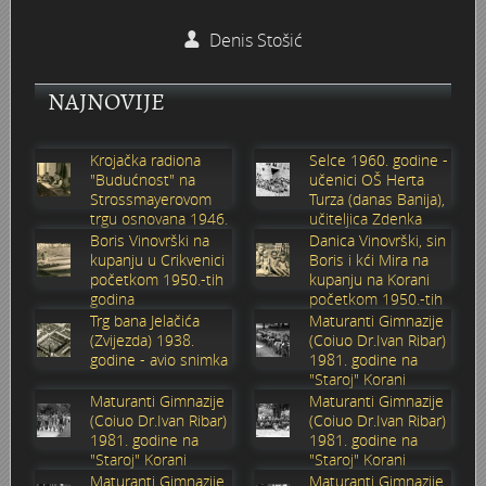
Stoljetna poplava 1939.
Boksački klub Velebit
Mala scena 1987. - Le Cinema
Zavjet Petra Grgeca - 1998.
Mimohod 23. kolovoza 1995.
Frizerski salon Gerber (Kopf) - utemeljen 1924.
Denis Stošić
Tvornica potkivačkih čavala Mustad-Karlovac
Bijelo dugme
Mala scena Hrvatskog doma
Škola plivanja Patkica
Ekonomska škola - ratne godine
Gimnazijska i Ekonomska zbornica - Igor Mihelić
NAJNOVIJE
Banija - poplava 4. 12. 1966.
Marina Perazić, Davor Tolja (Denis&Denis) i Edi Kraljić 1
Dubravko Halovanić - Ratne godine
INKASATOR
Krojačka radiona
Selce 1960. godine -
"Budućnost" na
učenici OŠ Herta
Autobusna stanica na Korzu
Maturanti Gimnazije 1988. godine
Crkva Sv. Doroteje - 1991.
Karlovački fotograf Josip Žunić
Strossmayerovom
Turza (danas Banija),
trgu osnovana 1946.
učiteljica Zdenka
godine
Sabolić
Boris Vinovrški na
Danica Vinovrški, sin
Auto cross
Motocross
Obitelj Klemenčić
kupanju u Crikvenici
Boris i kći Mira na
početkom 1950.-tih
kupanju na Korani
godina
početkom 1950.-tih
AMD Zanatlija
NULA
Krešimir Botković - RAZGLEDNICE
godina
Trg bana Jelačića
Maturanti Gimnazije
(Zvijezda) 1938.
(Coiuo Dr.Ivan Ribar)
Adamo klub
Nepokoreni grad - Trojanski konj (epizoda)
Krešimir Perušić - Nogomet
godine - avio snimka
1981. godine na
"Staroj" Korani
Maturanti Gimnazije
Maturanti Gimnazije
8. slet Bratstva i jedinstva 13. lipnja 1965. godine
Novogodišnje čestitke
KUD REČICA
(Coiuo Dr.Ivan Ribar)
(Coiuo Dr.Ivan Ribar)
1981. godine na
1981. godine na
"Staroj" Korani
"Staroj" Korani
Lovni i ribolovni turizam
PUNK
Mery Berti - karlovačka Žuži
Maturanti Gimnazije
Maturanti Gimnazije