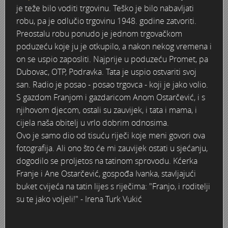
je teže bilo voditi trgovinu. Teško je bilo nabavljati
Staklana u Radićevoj ulici
robu, pa je odlučio trgovinu 1948. godine zatvoriti.
Preostalu robu ponudo je jednom trgovačkom
Moda '60-tih
poduzeću koje ju je otkupilo, a nakon nekog vremena i
on se uspio zaposliti. Najprije u poduzeću Promet, pa
Štafeta mladosti
Dubovac, OTP, Podravka. Tata je uspio ostvariti svoj
san. Radio je posao - posao trgovca - koji je jako volio.
Regata na Kupi 1977.
S gazdom Franjom i gazdaricom Anom Ostarčević, i s
njihovom djecom, ostali su zauvijek, i tata i mama, i
Priredba u vrtiću 1972. godina
cijela naša obitelj u vrlo dobrim odnosima.
Ovo je samo dio od tisuću riječi koje meni govori ova
Primanje u pionire 29. XI 1977.
fotografija. Ali ono što će mi zauvijek ostati u sjećanju,
dogodilo se proljetos na tatinom sprovodu. Kćerka
Povratak s posla
Franje i Ane Ostarčević, gospođa Ivanka, stavljajući
buket cvijeća na tatin lijes s riječima: "Franjo, i roditelji
Poplava 1966.
su te jako voljeli!" - Irena Turk Vukić
Poduzeće ELEKTRON