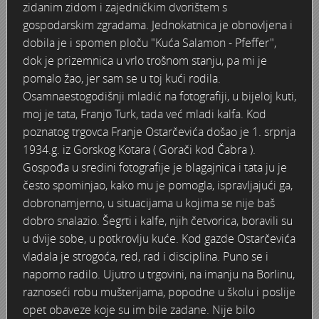
zidanim zidom i zajedničkim dvorištem s
Domovinski rat 1991. - 1995.
Crkva Svetog Ćirila i Metoda
Male maškare
Hrvatski dom
Gimnazijska kantina
Kazališni kotao
Gimnazijalci
Lipa
Browingovi ratnici
Zorin dom
gospodarskim zgradama. Jednokatnica je obnovljena i
dobila je i spomen ploču "Kuća Salamon - Pfeffer",
Karlovac danas
Bedemi
Izgradnja Banijanskog mosta 1945. - 1947.
Gradska knjižnica Ivan Goran Kovačić 1978. godine
Grupe ASKA 1984. u Diskoteci Cherry u Neboder baru
Mala scena - Zabranjeno pušenje 1998.
Gimnazijska zbornica
Ogulin
U spomen – Velimir Franić (1946.-2015.)
Paviljon Katzler - Morana Rožman
dok je prizemnica u vrlo trošnom stanju, pa mi je
pomalo žao, jer sam se u toj kući rodila.
Obitelj Mataković/Samaržija
Izbori 11. studenoga 1945.
Elektroni
Hrvatski dom 1987. - Đavoli
Maturanti 1995. godine
Maturalna večer Gimnazijalaca 1974.
Roganac
Turanj - listopad 1991.
Obitelj Türk-Mažuranić
Osamnaestogodišnji mladić na fotografiji, u bijeloj kuti,
moj je tata, Franjo Turk, tada već mladi kalfa. Kod
Obitelj Hoffmann
Hokej na travi
Drug TITO u Karlovcu
Idoli u Hrvatskom domu 1981.
Moto legija
Maturalni ples gimnazijalaca 1963. godine
Tito i Naser 15. lipnja 1960. u Ozlju i na Plitvičkim jezeri
Satnija WOLF - 2.satnija 1.bojna /110.brigada
Boris Kovačevski - ulične utrke, polumaratoni, krosevi...
poznatog trgovca Franje Ostarčevića došao je 1. srpnja
1934.g. iz Gorskog Kotara ( Gorači kod Čabra ).
Palača Frohlich
Foginovo kupalište - ljeto 1945.
Dr. Gajo Petrović
Izložba u Hotelu Korana 1985.
Nacionalno Svetište Svetog Josipa na Dubovcu 1990.-tih
Maturanti Gimnazije generacije 1985.
Proslava 4. obljetnice 110. brigade 28. lipnja 1995.
Karlovac nekad kroz objektiv obitelji Šomek
Gospođa u sredini fotografije je blagajnica i tata ju je
često spominjao, kako mu je pomogla, ispravljajući ga,
Prva elektro-tehnička izložba 4. rujna 1934. u Zorin dom
Cvjetni korzo 50-tih
Doček Nove 1977. godine
Karlovačke vizure 1980.-tih
Psihomodo Pop
Maturanti karlovačke gimnazije 1961./62. godina
Prestanak opće opasnosti - Korzo 1995.
Branko Obradović - Kina
dobronamjerno, u situacijama u kojima se nije baš
dobro snalazio. Šegrti i kalfe, njih četvorica, boravili su
Umjetničko klizanje 1938.
Manevri "Sloboda 71“ - 1971. godine
Karlovčani na Mont Blancu 1981. godine
Robna kuća Karlovčanka - Tekstilka
Maturantice Gimnazije 1961. - 4.B
Pavlinski samostan i crkva Majke Božje Snježne u Kam
Davorin Derda - urar, maketar, aviomodelar
u dvije sobe, u potkrovlju kuće. Kod gazde Ostarčevića
vladala je strogoća, red, rad i disciplina. Puno se i
Sokol
Djed Mraz 1976.
Linda Jo Rizzo u Diskoteci Cherry u Bar neboderu
Tijelovska procesija 1991. godine
Osnovna škola Švarča
Mimohod 23. kolovoza 1995. (3. dio)
Dubovčaki
Sokolski slet 1938.
naporno radilo. Ujutro u trgovini, na imanju na Borlinu,
raznoseći robu mušterijama, popodne u školu i poslije
Stari plac na Strossmayerovom trgu
Čistoća
Ljeto na Korani 80-tih u objektivu Dane Rupčića
Tvornica obuće JOSIP KRAŠ KIO
OŠ Švarča (Vjekoslav Karas) 8. razredi godište 1977. – 1
Mimohod 23. kolovoza 1995. (2. dio)
Dubravko Utvić - zimsko kupanje na Korani
opet obaveze koje su im bile zadane. Nije bilo