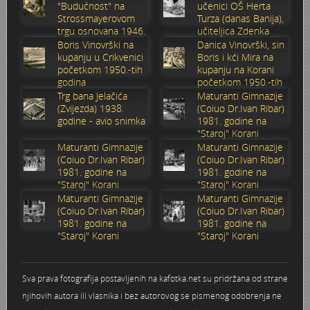
"Budućnost" na
učenici OŠ Herta
Strossmayerovom
Turza (danas Banija),
trgu osnovana 1946.
učiteljica Zdenka
godine
Sabolić
Boris Vinovrški na
Danica Vinovrški, sin
kupanju u Crikvenici
Boris i kći Mira na
početkom 1950.-tih
kupanju na Korani
godina
početkom 1950.-tih
godina
Trg bana Jelačića
Maturanti Gimnazije
(Zvijezda) 1938.
(Coiuo Dr.Ivan Ribar)
godine - avio snimka
1981. godine na
"Staroj" Korani
Maturanti Gimnazije
Maturanti Gimnazije
(Coiuo Dr.Ivan Ribar)
(Coiuo Dr.Ivan Ribar)
1981. godine na
1981. godine na
"Staroj" Korani
"Staroj" Korani
Maturanti Gimnazije
Maturanti Gimnazije
(Coiuo Dr.Ivan Ribar)
(Coiuo Dr.Ivan Ribar)
1981. godine na
1981. godine na
"Staroj" Korani
"Staroj" Korani
Sva prava fotografija postavljenih na kafotka.net su pridržana od strane
njihovih autora ili vlasnika i bez autorovog se pismenog odobrenja ne