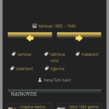
Plesna škola u Hrvatskom domu 1979.
P(j)eskari na Kupi
Karlovac 1900. - 1940.
Otvaranje Muzeja Ribar u Vukmaniću 1968.
Nedjeljko Fak
karlovac
radićeva
mataković
Motocross na Starom gradu Dubovcu
ulica
ostarčević
trgovina
Motocross na Šancu
Irena Turk Vukić
NAJNOVIJE
Krojačka radiona
Selce 1960. godine -