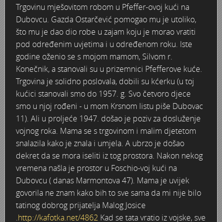
Trgovinu mješovitom robom u Pfeffer-ovoj kući na
Marakovo brdo i auto kamp
Poplava 1987.
Nevenius Graf von Dubowatz - RENDERI
Dubovcu. Gazda Ostarčević pomogao mu je utoliko,
što mu je dao dio robe u zajam koju je morao vratiti
Štamparija Ognjen Price - Karlovačka tiskara
Pothodnik
Nikola Perić - kroničar Karlovca, kolekcionar, novinar i pub
pod određenim uvjetima i u određenom roku. Iste
godine oženio se s mojom mamom, Silvom r.
Zima 1967. godine
Ramo
Obitelj Balaš
Konečnik, a stanovali su u prizemnici Pfefferove kuće.
Trgovina je solidno poslovala, dobili su kćerku (u toj
Zagreb - Karlovac 1:1
Razglednice Karlovca
Obitelj Hauptfeld
kućici stanovali smo do 1957. g. Svo četvoro djece
smo u njoj rođeni - u mom Krsnom listu piše Dubovac
Vukmanić 1975. godine
Tehnička škola generacija 1981/1982
11). Ali u proljeće 1947. došao je poziv za dosluženje
vojnog roka. Mama se s trgovinom i malim djetetom
Vatrogasna vježba
Zidić
snalazila kako je znala i umjela. A ubrzo je došao
dekret da se mora iseliti iz tog prostora. Nakon nekog
VAGA
Čoki
vremena našla je prostor u Foschio-voj kući na
Dubovcu ( danas Marmontova 47). Mama je uvijek
Trgovina Merkur
Štafeta mladosti 1988.
govorila ne znam kako bih to sve sama da mi nije bilo
tatinog dobrog prijatelja Malog Josice
Stari nogometni stadion
Željeznički most preko Kupe
.
http://kafotka.net/4862
Kad se tata vratio iz vojske, sve