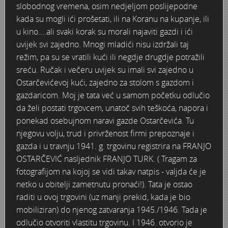
slobodnog vremena, osim nedjeljom poslijepodne
Stoljetna poplava 1939.
Boksački klub Velebit
Mala scena 1987. - Le Cinema
Zavjet Petra Grgeca - 1998.
Mimohod 23. kolovoza 1995.
Frizerski salon Gerber (Kopf) - utemeljen 1924.
kada su mogli ići prošetati, ili na Koranu na kupanje, ili
u kino....ali svaki korak su morali najaviti gazdi i ići
Tvornica potkivačkih čavala Mustad-Karlovac
Bijelo dugme
Mala scena Hrvatskog doma
Škola plivanja Patkica
Ekonomska škola - ratne godine
Gimnazijska i Ekonomska zbornica - Igor Mihelić
uvijek svi zajedno. Mnogi mladići nisu izdržali taj
režim, pa su se vratili kući ili negdje drugdje potražili
Banija - poplava 4. 12. 1966.
Marina Perazić, Davor Tolja (Denis&Denis) i Edi Kraljić 1
Dubravko Halovanić - Ratne godine
INKASATOR
sreću. Ručak i večeru uvijek su imali svi zajedno u
Ostarčevićevoj kući, zajedno za stolom s gazdom i
Autobusna stanica na Korzu
Maturanti Gimnazije 1988. godine
Crkva Sv. Doroteje - 1991.
Karlovački fotograf Josip Žunić
gazdaricom. Moj je tata već u samom početku odlučio
da želi postati trgovcem, unatoč svih teškoća, napora i
Auto cross
Motocross
Obitelj Klemenčić
ponekad osebujnom naravi gazde Ostarčevića. Tu
njegovu volju, trud i privrženost firmi prepoznaje i
AMD Zanatlija
NULA
Krešimir Botković - RAZGLEDNICE
gazda i u travnju 1941. g. trgovinu registrira na FRANJO
OSTARČEVIĆ nasljednik FRANJO TURK. ( Tragam za
Adamo klub
Nepokoreni grad - Trojanski konj (epizoda)
Krešimir Perušić - Nogomet
fotografijom na kojoj se vidi takav natpis - valjda će je
netko u obitelji zametnutu pronaći!). Tata je ostao
8. slet Bratstva i jedinstva 13. lipnja 1965. godine
Novogodišnje čestitke
KUD REČICA
raditi u ovoj trgovini (uz manji prekid, kada je bio
mobiliziran) do njenog zatvaranja 1945./1946. Tada je
Lovni i ribolovni turizam
PUNK
Mery Berti - karlovačka Žuži
odlučio otvoriti vlastitu trgovinu. I 1946. otvorio je