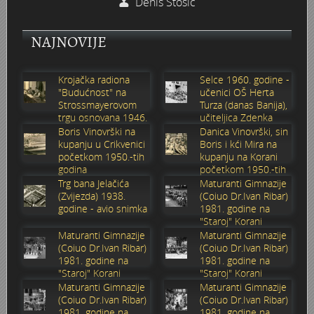
Denis Stošić
Marakovo brdo i auto kamp
Poplava 1987.
Nevenius Graf von Dubowatz - RENDERI
NAJNOVIJE
Štamparija Ognjen Price - Karlovačka tiskara
Pothodnik
Nikola Perić - kroničar Karlovca, kolekcionar, novinar i pub
Krojačka radiona
Selce 1960. godine -
"Budućnost" na
učenici OŠ Herta
Zima 1967. godine
Ramo
Obitelj Balaš
Strossmayerovom
Turza (danas Banija),
trgu osnovana 1946.
učiteljica Zdenka
Zagreb - Karlovac 1:1
Razglednice Karlovca
Obitelj Hauptfeld
godine
Sabolić
Boris Vinovrški na
Danica Vinovrški, sin
kupanju u Crikvenici
Boris i kći Mira na
početkom 1950.-tih
kupanju na Korani
Vukmanić 1975. godine
Tehnička škola generacija 1981/1982
godina
početkom 1950.-tih
godina
Trg bana Jelačića
Maturanti Gimnazije
(Zvijezda) 1938.
(Coiuo Dr.Ivan Ribar)
Vatrogasna vježba
Zidić
godine - avio snimka
1981. godine na
"Staroj" Korani
VAGA
Čoki
Maturanti Gimnazije
Maturanti Gimnazije
(Coiuo Dr.Ivan Ribar)
(Coiuo Dr.Ivan Ribar)
1981. godine na
1981. godine na
Trgovina Merkur
Štafeta mladosti 1988.
"Staroj" Korani
"Staroj" Korani
Maturanti Gimnazije
Maturanti Gimnazije
(Coiuo Dr.Ivan Ribar)
(Coiuo Dr.Ivan Ribar)
Stari nogometni stadion
Željeznički most preko Kupe
1981. godine na
1981. godine na