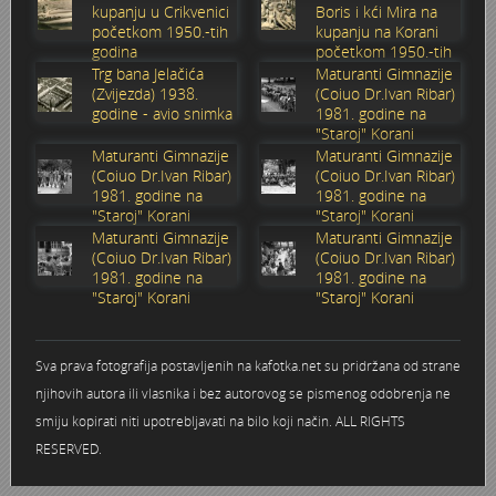
kupanju u Crikvenici
Boris i kći Mira na
početkom 1950.-tih
kupanju na Korani
Stoljetna poplava 1939.
Boksački klub Velebit
Mala scena 1987. - Le Cinema
Zavjet Petra Grgeca - 1998.
Mimohod 23. kolovoza 1995.
Frizerski salon Gerber (Kopf) - utemeljen 1924.
godina
početkom 1950.-tih
godina
Trg bana Jelačića
Maturanti Gimnazije
Tvornica potkivačkih čavala Mustad-Karlovac
Bijelo dugme
Mala scena Hrvatskog doma
Škola plivanja Patkica
Ekonomska škola - ratne godine
Gimnazijska i Ekonomska zbornica - Igor Mihelić
(Zvijezda) 1938.
(Coiuo Dr.Ivan Ribar)
godine - avio snimka
1981. godine na
"Staroj" Korani
Banija - poplava 4. 12. 1966.
Marina Perazić, Davor Tolja (Denis&Denis) i Edi Kraljić 1
Dubravko Halovanić - Ratne godine
INKASATOR
Maturanti Gimnazije
Maturanti Gimnazije
(Coiuo Dr.Ivan Ribar)
(Coiuo Dr.Ivan Ribar)
1981. godine na
1981. godine na
Autobusna stanica na Korzu
Maturanti Gimnazije 1988. godine
Crkva Sv. Doroteje - 1991.
Karlovački fotograf Josip Žunić
"Staroj" Korani
"Staroj" Korani
Maturanti Gimnazije
Maturanti Gimnazije
Auto cross
Motocross
Obitelj Klemenčić
(Coiuo Dr.Ivan Ribar)
(Coiuo Dr.Ivan Ribar)
1981. godine na
1981. godine na
"Staroj" Korani
"Staroj" Korani
AMD Zanatlija
NULA
Krešimir Botković - RAZGLEDNICE
Adamo klub
Nepokoreni grad - Trojanski konj (epizoda)
Krešimir Perušić - Nogomet
Sva prava fotografija postavljenih na kafotka.net su pridržana od strane
njihovih autora ili vlasnika i bez autorovog se pismenog odobrenja ne
8. slet Bratstva i jedinstva 13. lipnja 1965. godine
Novogodišnje čestitke
KUD REČICA
smiju kopirati niti upotrebljavati na bilo koji način. ALL RIGHTS
RESERVED.
Lovni i ribolovni turizam
PUNK
Mery Berti - karlovačka Žuži