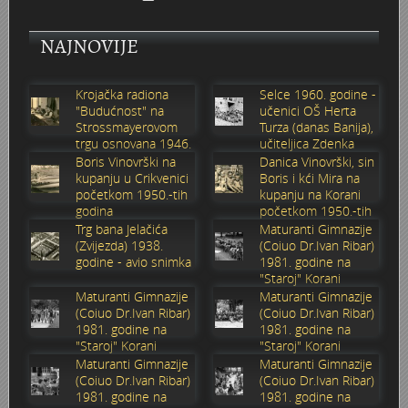
Stoljetna poplava 1939.
Boksački klub Velebit
Mala scena 1987. - Le Cinema
Zavjet Petra Grgeca - 1998.
Mimohod 23. kolovoza 1995.
Frizerski salon Gerber (Kopf) - utemeljen 1924.
NAJNOVIJE
Tvornica potkivačkih čavala Mustad-Karlovac
Bijelo dugme
Mala scena Hrvatskog doma
Škola plivanja Patkica
Ekonomska škola - ratne godine
Gimnazijska i Ekonomska zbornica - Igor Mihelić
Krojačka radiona
Selce 1960. godine -
"Budućnost" na
učenici OŠ Herta
Banija - poplava 4. 12. 1966.
Marina Perazić, Davor Tolja (Denis&Denis) i Edi Kraljić 1
Dubravko Halovanić - Ratne godine
INKASATOR
Strossmayerovom
Turza (danas Banija),
trgu osnovana 1946.
učiteljica Zdenka
godine
Sabolić
Boris Vinovrški na
Danica Vinovrški, sin
Autobusna stanica na Korzu
Maturanti Gimnazije 1988. godine
Crkva Sv. Doroteje - 1991.
Karlovački fotograf Josip Žunić
kupanju u Crikvenici
Boris i kći Mira na
početkom 1950.-tih
kupanju na Korani
Auto cross
Motocross
Obitelj Klemenčić
godina
početkom 1950.-tih
godina
Trg bana Jelačića
Maturanti Gimnazije
(Zvijezda) 1938.
(Coiuo Dr.Ivan Ribar)
AMD Zanatlija
NULA
Krešimir Botković - RAZGLEDNICE
godine - avio snimka
1981. godine na
"Staroj" Korani
Maturanti Gimnazije
Maturanti Gimnazije
Adamo klub
Nepokoreni grad - Trojanski konj (epizoda)
Krešimir Perušić - Nogomet
(Coiuo Dr.Ivan Ribar)
(Coiuo Dr.Ivan Ribar)
1981. godine na
1981. godine na
"Staroj" Korani
"Staroj" Korani
8. slet Bratstva i jedinstva 13. lipnja 1965. godine
Novogodišnje čestitke
KUD REČICA
Maturanti Gimnazije
Maturanti Gimnazije
(Coiuo Dr.Ivan Ribar)
(Coiuo Dr.Ivan Ribar)
Lovni i ribolovni turizam
PUNK
Mery Berti - karlovačka Žuži
1981. godine na
1981. godine na