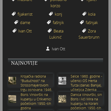
korzo
Staklana u Radićevoj ulici
fijakerist
konj
kola
Moda '60-tih
dame
fašnjik
fašnjak
Ivan Ott
Beata
Zora
Štafeta mladosti
Lukinić
Sauerbrunn
Regata na Kupi 1977.
Ivan Ott
Priredba u vrtiću 1972. godina
NAJNOVIJE
Primanje u pionire 29. XI 1977.
Krojačka radiona
Selce 1960. godine -
"Budućnost" na
učenici OŠ Herta
Povratak s posla
Strossmayerovom
Turza (danas Banija),
trgu osnovana 1946.
učiteljica Zdenka
godine
Sabolić
Boris Vinovrški na
Danica Vinovrški, sin
Poplava 1966.
kupanju u Crikvenici
Boris i kći Mira na
početkom 1950.-tih
kupanju na Korani
Poduzeće ELEKTRON
godina
početkom 1950.-tih