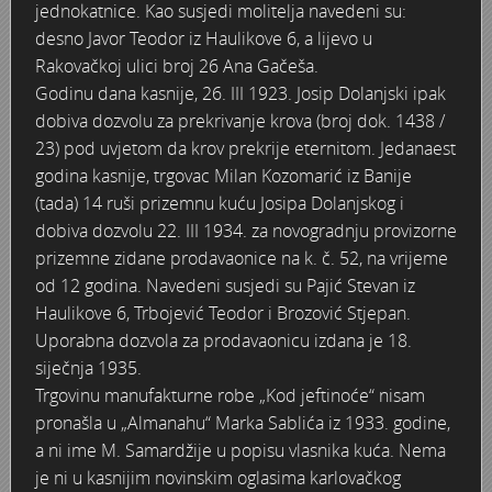
jednokatnice. Kao susjedi molitelja navedeni su:
Stoljetna poplava 1939.
Boksački klub Velebit
Mala scena 1987. - Le Cinema
Zavjet Petra Grgeca - 1998.
Mimohod 23. kolovoza 1995.
Frizerski salon Gerber (Kopf) - utemeljen 1924.
desno Javor Teodor iz Haulikove 6, a lijevo u
Rakovačkoj ulici broj 26 Ana Gačeša.
Tvornica potkivačkih čavala Mustad-Karlovac
Bijelo dugme
Mala scena Hrvatskog doma
Škola plivanja Patkica
Ekonomska škola - ratne godine
Gimnazijska i Ekonomska zbornica - Igor Mihelić
Godinu dana kasnije, 26. III 1923. Josip Dolanjski ipak
dobiva dozvolu za prekrivanje krova (broj dok. 1438 /
Banija - poplava 4. 12. 1966.
Marina Perazić, Davor Tolja (Denis&Denis) i Edi Kraljić 1
Dubravko Halovanić - Ratne godine
INKASATOR
23) pod uvjetom da krov prekrije eternitom. Jedanaest
godina kasnije, trgovac Milan Kozomarić iz Banije
Autobusna stanica na Korzu
Maturanti Gimnazije 1988. godine
Crkva Sv. Doroteje - 1991.
Karlovački fotograf Josip Žunić
(tada) 14 ruši prizemnu kuću Josipa Dolanjskog i
dobiva dozvolu 22. III 1934. za novogradnju provizorne
Auto cross
Motocross
Obitelj Klemenčić
prizemne zidane prodavaonice na k. č. 52, na vrijeme
od 12 godina. Navedeni susjedi su Pajić Stevan iz
AMD Zanatlija
NULA
Krešimir Botković - RAZGLEDNICE
Haulikove 6, Trbojević Teodor i Brozović Stjepan.
Uporabna dozvola za prodavaonicu izdana je 18.
Adamo klub
Nepokoreni grad - Trojanski konj (epizoda)
Krešimir Perušić - Nogomet
siječnja 1935.
Trgovinu manufakturne robe „Kod jeftinoće“ nisam
8. slet Bratstva i jedinstva 13. lipnja 1965. godine
Novogodišnje čestitke
KUD REČICA
pronašla u „Almanahu“ Marka Sablića iz 1933. godine,
a ni ime M. Samardžije u popisu vlasnika kuća. Nema
Lovni i ribolovni turizam
PUNK
Mery Berti - karlovačka Žuži
je ni u kasnijim novinskim oglasima karlovačkog