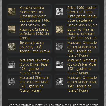
Stoljetna poplava 1939.
Boksački klub Velebit
Mala scena 1987. - Le Cinema
Zavjet Petra Grgeca - 1998.
Mimohod 23. kolovoza 1995.
Frizerski salon Gerber (Kopf) - utemeljen 1924.
Krojačka radiona
Selce 1960. godine -
"Budućnost" na
učenici OŠ Herta
Strossmayerovom
Turza (danas Banija),
Tvornica potkivačkih čavala Mustad-Karlovac
Bijelo dugme
Mala scena Hrvatskog doma
Škola plivanja Patkica
Ekonomska škola - ratne godine
Gimnazijska i Ekonomska zbornica - Igor Mihelić
trgu osnovana 1946.
učiteljica Zdenka
godine
Sabolić
Boris Vinovrški na
Danica Vinovrški, sin
kupanju u Crikvenici
Boris i kći Mira na
Banija - poplava 4. 12. 1966.
Marina Perazić, Davor Tolja (Denis&Denis) i Edi Kraljić 1
Dubravko Halovanić - Ratne godine
INKASATOR
početkom 1950.-tih
kupanju na Korani
godina
početkom 1950.-tih
godina
Trg bana Jelačića
Maturanti Gimnazije
Autobusna stanica na Korzu
Maturanti Gimnazije 1988. godine
Crkva Sv. Doroteje - 1991.
Karlovački fotograf Josip Žunić
(Zvijezda) 1938.
(Coiuo Dr.Ivan Ribar)
godine - avio snimka
1981. godine na
Auto cross
Motocross
Obitelj Klemenčić
"Staroj" Korani
Maturanti Gimnazije
Maturanti Gimnazije
(Coiuo Dr.Ivan Ribar)
(Coiuo Dr.Ivan Ribar)
AMD Zanatlija
NULA
Krešimir Botković - RAZGLEDNICE
1981. godine na
1981. godine na
"Staroj" Korani
"Staroj" Korani
Maturanti Gimnazije
Maturanti Gimnazije
Adamo klub
Nepokoreni grad - Trojanski konj (epizoda)
Krešimir Perušić - Nogomet
(Coiuo Dr.Ivan Ribar)
(Coiuo Dr.Ivan Ribar)
1981. godine na
1981. godine na
8. slet Bratstva i jedinstva 13. lipnja 1965. godine
Novogodišnje čestitke
KUD REČICA
"Staroj" Korani
"Staroj" Korani
Lovni i ribolovni turizam
PUNK
Mery Berti - karlovačka Žuži
Sva prava fotografija postavljenih na kafotka.net su pridržana od strane