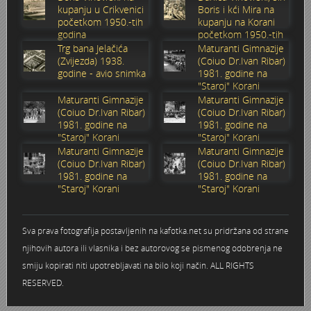
kupanju u Crikvenici
Boris i kći Mira na
Stoljetna poplava 1939.
Boksački klub Velebit
Mala scena 1987. - Le Cinema
Zavjet Petra Grgeca - 1998.
Mimohod 23. kolovoza 1995.
Frizerski salon Gerber (Kopf) - utemeljen 1924.
početkom 1950.-tih
kupanju na Korani
godina
početkom 1950.-tih
godina
Trg bana Jelačića
Maturanti Gimnazije
Tvornica potkivačkih čavala Mustad-Karlovac
Bijelo dugme
Mala scena Hrvatskog doma
Škola plivanja Patkica
Ekonomska škola - ratne godine
Gimnazijska i Ekonomska zbornica - Igor Mihelić
(Zvijezda) 1938.
(Coiuo Dr.Ivan Ribar)
godine - avio snimka
1981. godine na
"Staroj" Korani
Banija - poplava 4. 12. 1966.
Marina Perazić, Davor Tolja (Denis&Denis) i Edi Kraljić 1
Dubravko Halovanić - Ratne godine
INKASATOR
Maturanti Gimnazije
Maturanti Gimnazije
(Coiuo Dr.Ivan Ribar)
(Coiuo Dr.Ivan Ribar)
1981. godine na
1981. godine na
Autobusna stanica na Korzu
Maturanti Gimnazije 1988. godine
Crkva Sv. Doroteje - 1991.
Karlovački fotograf Josip Žunić
"Staroj" Korani
"Staroj" Korani
Maturanti Gimnazije
Maturanti Gimnazije
Auto cross
Motocross
Obitelj Klemenčić
(Coiuo Dr.Ivan Ribar)
(Coiuo Dr.Ivan Ribar)
1981. godine na
1981. godine na
"Staroj" Korani
"Staroj" Korani
AMD Zanatlija
NULA
Krešimir Botković - RAZGLEDNICE
Adamo klub
Nepokoreni grad - Trojanski konj (epizoda)
Krešimir Perušić - Nogomet
Sva prava fotografija postavljenih na kafotka.net su pridržana od strane
njihovih autora ili vlasnika i bez autorovog se pismenog odobrenja ne
8. slet Bratstva i jedinstva 13. lipnja 1965. godine
Novogodišnje čestitke
KUD REČICA
smiju kopirati niti upotrebljavati na bilo koji način. ALL RIGHTS
RESERVED.
Lovni i ribolovni turizam
PUNK
Mery Berti - karlovačka Žuži