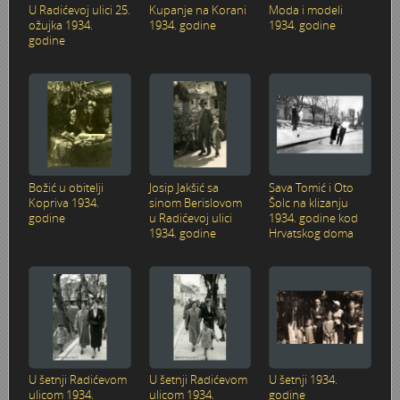
U Radićevoj ulici 25.
Kupanje na Korani
Moda i modeli
Karlovac 1945. - 1960.
Kupalište na Korani
Ulazak Nijemaca i Talijana u Karlovac 11. travnja 1941.
Vlakom preko Kupe 1945.
Raketiranja Banskih dvora 7. listopada 1991.
Karlovac
ožujka 1934.
1934. godine
1934. godine
godine
Karlovac 1960. - 1980.
JAKIL d.d.
Stjepan Šantić – fotograf
UNNRA
Dogradnja hotela "Korane" 1978. godine
Sentimentalno zabavno–glazbeno putovanje Ljubomira V
Korana
Karlovac 1980. - 1990.
Izgradnja uglovnice Zajčeva/Lisinskog 1929. -
Josip Plavetić – hrvatski vojnik 1941.-1945.
Tvornica Lola Ribar
Latica - štedionica mladih
34. KARLOVAČKA REGATA 28. lipnja 1987.
Slikar i glazbenik - Joško Leš
Kupa
Karlovac 1990. - 2000.
Gostiona obitelji Wiedenig na Baniji
Boško Petrović - Odrastanje u Karlovcu
Radne akcije 1945.
Košarka
Bijele ruže
Baseball
Slobodan Martinović Coco - Taekwondo
Living History - Turanj
Božić u obitelji
Josip Jakšić sa
Sava Tomić i Oto
Prve pričesti 1900. - 1991.
Foginovo kupalište
Bombardiranje Karlovca 1944. - Preradovićeva i Gunduli
Prvomajske proslave
Korzo - kružni tok
Bodybuilding
Biciklijada 1991.
Studijski portreti iz albuma Nataše Jakić
Nekad bilo — sad se spominjalo
Kopriva 1934.
sinom Berislovom
Šolc na klizanju
godine
u Radićevoj ulici
1934. godine kod
1934. godine
Hrvatskog doma
Selce/Crikvenica
Fašnik
Bombardiranje Karlovca 1944. godine
Proslava 10. godišnjice FNRJ - Drug Tito u Karlovcu 1955.
KIM - Karlovačka industrija mlijeka 1969.
Brodom po Kupi
Croatian Eagle Team Aerobics
HMS Glorious u Crikvenici 1938. godine
Tehnička škola
Nestajanje jedne klupe u tri dana
Učenički stogodišnjak
Državna ženska realna gimnazija - otvorenje škole 19. s
Poligon i igralište u šancu
Karlovčani na “Igrama bez granica” u Bonnu 1979.
Dani piva
Dani piva 1999.
60-ta godišnjica VELIKE mature
Zdravko Neskusil - FOTOGRAFIKE
Dani piva 1997.
Parkovi
VATROGASCI
Drveni most na Korani
Nogomet
Karavana bratstva i jedinstva Karlovac-Kragujevac 1973. 
Džafer
Fašnik u Karlovcu 1996.
Bal maturanata 1959.
Odred izviđača Vladimir Nazor
Sajam vlastelinstva
U šetnji Radićevom
U šetnji Radićevom
U šetnji 1934.
Županija
Cvjetni korzo 1930.
Moto utrka na gradskim ulicama 1946.
Jarče Polje - Dobra
Eksplozija plina - Stara Korana 28. ožujka 1985.
Karlovac u Europi - Europa u Karlovcu 1991.
Engleski u vrtiću
Hidrocentrala Ozalj (Munjara)
Zlatno doba košarke - Marta Kasun Nahod
Židovsko groblje u Karlovcu
ulicom 1934.
ulicom 1934.
godine