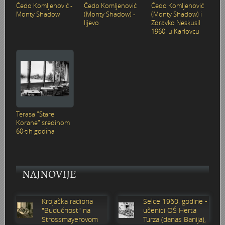
Čedo Komljenović -
Čedo Komljenović
Čedo Komljenović
Karlovac 1945. - 1960.
Kupalište na Korani
Ulazak Nijemaca i Talijana u Karlovac 11. travnja 1941.
Vlakom preko Kupe 1945.
Raketiranja Banskih dvora 7. listopada 1991.
Karlovac
Monty Shadow
(Monty Shadow) -
(Monty Shadow) i
lijevo
Zdravko Neskusil
1960. u Karlovcu
Karlovac 1960. - 1980.
JAKIL d.d.
Stjepan Šantić – fotograf
UNNRA
Dogradnja hotela "Korane" 1978. godine
Sentimentalno zabavno–glazbeno putovanje Ljubomira V
Korana
Karlovac 1980. - 1990.
Izgradnja uglovnice Zajčeva/Lisinskog 1929. -
Josip Plavetić – hrvatski vojnik 1941.-1945.
Tvornica Lola Ribar
Latica - štedionica mladih
34. KARLOVAČKA REGATA 28. lipnja 1987.
Slikar i glazbenik - Joško Leš
Kupa
Karlovac 1990. - 2000.
Gostiona obitelji Wiedenig na Baniji
Boško Petrović - Odrastanje u Karlovcu
Radne akcije 1945.
Košarka
Bijele ruže
Baseball
Slobodan Martinović Coco - Taekwondo
Living History - Turanj
Prve pričesti 1900. - 1991.
Foginovo kupalište
Bombardiranje Karlovca 1944. - Preradovićeva i Gunduli
Prvomajske proslave
Korzo - kružni tok
Bodybuilding
Biciklijada 1991.
Studijski portreti iz albuma Nataše Jakić
Nekad bilo — sad se spominjalo
Terasa "Stare
Korane" sredinom
60-tih godina
Selce/Crikvenica
Fašnik
Bombardiranje Karlovca 1944. godine
Proslava 10. godišnjice FNRJ - Drug Tito u Karlovcu 1955.
KIM - Karlovačka industrija mlijeka 1969.
Brodom po Kupi
Croatian Eagle Team Aerobics
HMS Glorious u Crikvenici 1938. godine
Tehnička škola
Nestajanje jedne klupe u tri dana
Učenički stogodišnjak
Državna ženska realna gimnazija - otvorenje škole 19. s
Poligon i igralište u šancu
Karlovčani na “Igrama bez granica” u Bonnu 1979.
Dani piva
Dani piva 1999.
60-ta godišnjica VELIKE mature
Zdravko Neskusil - FOTOGRAFIKE
Dani piva 1997.
Parkovi
NAJNOVIJE
VATROGASCI
Drveni most na Korani
Nogomet
Karavana bratstva i jedinstva Karlovac-Kragujevac 1973. 
Džafer
Fašnik u Karlovcu 1996.
Bal maturanata 1959.
Odred izviđača Vladimir Nazor
Sajam vlastelinstva
Krojačka radiona
Selce 1960. godine -
"Budućnost" na
učenici OŠ Herta
Županija
Cvjetni korzo 1930.
Moto utrka na gradskim ulicama 1946.
Jarče Polje - Dobra
Eksplozija plina - Stara Korana 28. ožujka 1985.
Karlovac u Europi - Europa u Karlovcu 1991.
Engleski u vrtiću
Hidrocentrala Ozalj (Munjara)
Zlatno doba košarke - Marta Kasun Nahod
Židovsko groblje u Karlovcu
Strossmayerovom
Turza (danas Banija),