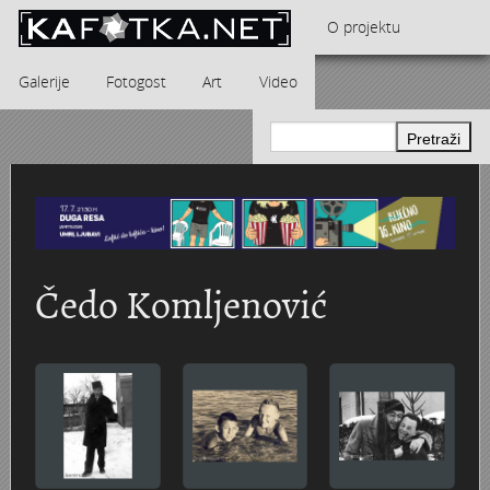
Skoči na glavni sadržaj
O projektu
Galerije
Fotogost
Art
Video
Kontakt
Dječja kolica i bebe
Andrea Štalcar Furač - Vrijeme kaprica i rock n rolla
"Karlovačka županija noću" - kalendar za 
GRAD KARLOVAC I NJEGOVA OKOLICA - Hinko Krapek
Karlovačka pivovara 1984. godine u objektivu Marije Brau
Crkva Blažene Djevice Marije Snježne - D
Jugoturbina i radničko naselje na Švarči
Tito i Naser u Jugoturbini 16. lipnja 1960.
Obitelj Meisel
Downcast Art
Čedo Komljenović
Karlovac 1839. - 1900.
Domobranska vojarna
STUDIO 23
Dvorac Türk-Mažuranić
Karlovac 1900. - 1940.
Aero-klub Naša krila
Zdravko Lipovšćak - kalendar za 1972. godinu
Glazbeni paviljon
Karlovac 1914. - 1918. (I svj. rat)
Obitelj REINER
Ratni fotograf Alfonsus Šibenik
Vatroslav Slavnić - Elektroni, Konture, Klasteri, Grupa Ka...
KARLOVAC NOIR
Karlovac 1940. - 1945. (II svj. rat)
Montaža dieselmotora u Munjari 1925. godine
Hokej na ledu
Pet vjenčanja, jedan sprovod i svečani stol - Iva Bartolčić
Kalendar za 2014. godinu „Karlovački parkov