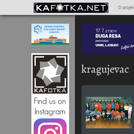
Skoči na glavni sadržaj
O proje
Kontakt
kragujevac