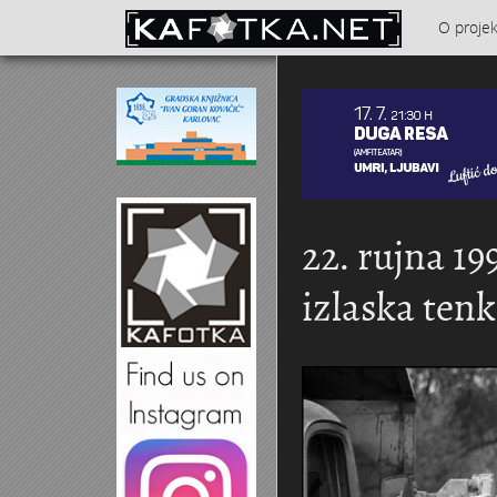
Skoči na glavni sadržaj
O proje
Kontakt
22. rujna 19
izlaska tenk