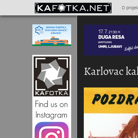
Skoči na glavni sadržaj
O proje
Kontakt
Karlovac kak