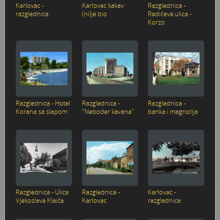
Karlovac -
Karlovac kakav
Razglednica -
Karlovac 1945. - 1960.
Kupalište na Korani
Ulazak Nijemaca i Talijana u Karlovac 11. travnja 1941.
Vlakom preko Kupe 1945.
Raketiranja Banskih dvora 7. listopada 1991.
Karlovac
razglednica
(ni)je bio
Radićeva ulica -
Korzo
Karlovac 1960. - 1980.
JAKIL d.d.
Stjepan Šantić – fotograf
UNNRA
Dogradnja hotela "Korane" 1978. godine
Sentimentalno zabavno–glazbeno putovanje Ljubomira V
Korana
Karlovac 1980. - 1990.
Izgradnja uglovnice Zajčeva/Lisinskog 1929. -
Josip Plavetić – hrvatski vojnik 1941.-1945.
Tvornica Lola Ribar
Latica - štedionica mladih
34. KARLOVAČKA REGATA 28. lipnja 1987.
Slikar i glazbenik - Joško Leš
Kupa
Karlovac 1990. - 2000.
Gostiona obitelji Wiedenig na Baniji
Boško Petrović - Odrastanje u Karlovcu
Radne akcije 1945.
Košarka
Bijele ruže
Baseball
Slobodan Martinović Coco - Taekwondo
Living History - Turanj
Razglednica - Hotel
Razglednica -
Razglednica -
Prve pričesti 1900. - 1991.
Foginovo kupalište
Bombardiranje Karlovca 1944. - Preradovićeva i Gunduli
Prvomajske proslave
Korzo - kružni tok
Bodybuilding
Biciklijada 1991.
Studijski portreti iz albuma Nataše Jakić
Nekad bilo — sad se spominjalo
Korana sa slapom
"Neboder kavana"
banka i magnolija
Selce/Crikvenica
Fašnik
Bombardiranje Karlovca 1944. godine
Proslava 10. godišnjice FNRJ - Drug Tito u Karlovcu 1955.
KIM - Karlovačka industrija mlijeka 1969.
Brodom po Kupi
Croatian Eagle Team Aerobics
HMS Glorious u Crikvenici 1938. godine
Tehnička škola
Nestajanje jedne klupe u tri dana
Učenički stogodišnjak
Državna ženska realna gimnazija - otvorenje škole 19. s
Poligon i igralište u šancu
Karlovčani na “Igrama bez granica” u Bonnu 1979.
Dani piva
Dani piva 1999.
60-ta godišnjica VELIKE mature
Zdravko Neskusil - FOTOGRAFIKE
Dani piva 1997.
Parkovi
VATROGASCI
Drveni most na Korani
Nogomet
Karavana bratstva i jedinstva Karlovac-Kragujevac 1973. 
Džafer
Fašnik u Karlovcu 1996.
Bal maturanata 1959.
Odred izviđača Vladimir Nazor
Sajam vlastelinstva
Razglednica - Ulica
Razglednica -
Karlovac -
Vjekoslava Klaića
Karlovac
razglednica
Županija
Cvjetni korzo 1930.
Moto utrka na gradskim ulicama 1946.
Jarče Polje - Dobra
Eksplozija plina - Stara Korana 28. ožujka 1985.
Karlovac u Europi - Europa u Karlovcu 1991.
Engleski u vrtiću
Hidrocentrala Ozalj (Munjara)
Zlatno doba košarke - Marta Kasun Nahod
Židovsko groblje u Karlovcu