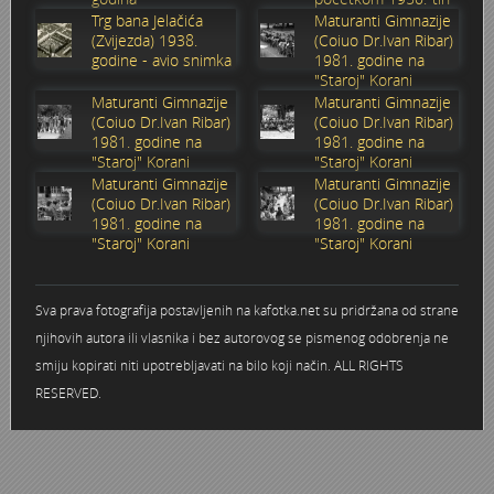
godina
Trg bana Jelačića
Maturanti Gimnazije
Stoljetna poplava 1939.
Boksački klub Velebit
Mala scena 1987. - Le Cinema
Zavjet Petra Grgeca - 1998.
Mimohod 23. kolovoza 1995.
Frizerski salon Gerber (Kopf) - utemeljen 1924.
(Zvijezda) 1938.
(Coiuo Dr.Ivan Ribar)
godine - avio snimka
1981. godine na
"Staroj" Korani
Tvornica potkivačkih čavala Mustad-Karlovac
Bijelo dugme
Mala scena Hrvatskog doma
Škola plivanja Patkica
Ekonomska škola - ratne godine
Gimnazijska i Ekonomska zbornica - Igor Mihelić
Maturanti Gimnazije
Maturanti Gimnazije
(Coiuo Dr.Ivan Ribar)
(Coiuo Dr.Ivan Ribar)
1981. godine na
1981. godine na
Banija - poplava 4. 12. 1966.
Marina Perazić, Davor Tolja (Denis&Denis) i Edi Kraljić 1
Dubravko Halovanić - Ratne godine
INKASATOR
"Staroj" Korani
"Staroj" Korani
Maturanti Gimnazije
Maturanti Gimnazije
Autobusna stanica na Korzu
Maturanti Gimnazije 1988. godine
Crkva Sv. Doroteje - 1991.
Karlovački fotograf Josip Žunić
(Coiuo Dr.Ivan Ribar)
(Coiuo Dr.Ivan Ribar)
1981. godine na
1981. godine na
"Staroj" Korani
"Staroj" Korani
Auto cross
Motocross
Obitelj Klemenčić
AMD Zanatlija
NULA
Krešimir Botković - RAZGLEDNICE
Sva prava fotografija postavljenih na kafotka.net su pridržana od strane
njihovih autora ili vlasnika i bez autorovog se pismenog odobrenja ne
Adamo klub
Nepokoreni grad - Trojanski konj (epizoda)
Krešimir Perušić - Nogomet
smiju kopirati niti upotrebljavati na bilo koji način. ALL RIGHTS
RESERVED.
8. slet Bratstva i jedinstva 13. lipnja 1965. godine
Novogodišnje čestitke
KUD REČICA
Lovni i ribolovni turizam
PUNK
Mery Berti - karlovačka Žuži