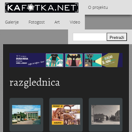
Skoči na glavni sadržaj
O projektu
Galerije
Fotogost
Art
Video
Kontakt
Dječja kolica i bebe
Andrea Štalcar Furač - Vrijeme kaprica i rock n rolla
"Karlovačka županija noću" - kalendar za 
GRAD KARLOVAC I NJEGOVA OKOLICA - Hinko Krapek
Karlovačka pivovara 1984. godine u objektivu Marije Brau
Crkva Blažene Djevice Marije Snježne - D
Jugoturbina i radničko naselje na Švarči
Tito i Naser u Jugoturbini 16. lipnja 1960.
Obitelj Meisel
Downcast Art
razglednica
Karlovac 1839. - 1900.
Domobranska vojarna
STUDIO 23
Dvorac Türk-Mažuranić
Karlovac 1900. - 1940.
Aero-klub Naša krila
Zdravko Lipovšćak - kalendar za 1972. godinu
Glazbeni paviljon
Karlovac 1914. - 1918. (I svj. rat)
Obitelj REINER
Ratni fotograf Alfonsus Šibenik
Vatroslav Slavnić - Elektroni, Konture, Klasteri, Grupa Ka...
KARLOVAC NOIR
Karlovac 1940. - 1945. (II svj. rat)
Montaža dieselmotora u Munjari 1925. godine
Hokej na ledu
Pet vjenčanja, jedan sprovod i svečani stol - Iva Bartolčić
Kalendar za 2014. godinu „Karlovački parkov