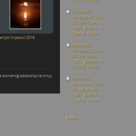
aru
Maturanti
Gimnazije (Coiuo
Dr.Ivan Ribar)
1981. godine na
"Staroj" Korani
vanjski krijesovi 2016.
ezerima
i...
Maturanti
Gimnazije (Coiuo
.-tih
Dr.Ivan Ribar)
1981. godine na
"Staroj" Korani
n domu
g se pismenog odobrenja ne smiju
Maturanti
Gimnazije (Coiuo
 Kamenskom
Dr.Ivan Ribar)
1981. godine na
"Staroj" Korani
. – 1978.
Više...