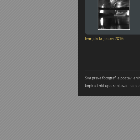
Ivanjski krijesovi 2016.
Stranice
Sva prava fotografija postavljen
kopirati niti upotrebljavati na b