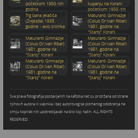
početkom 1950.-tih
kupanju na Korani
godina
početkom 1950.-tih
Stoljetna poplava 1939.
Boksački klub Velebit
Mala scena 1987. - Le Cinema
Zavjet Petra Grgeca - 1998.
Mimohod 23. kolovoza 1995.
Frizerski salon Gerber (Kopf) - utemeljen 1924.
godina
Trg bana Jelačića
Maturanti Gimnazije
(Zvijezda) 1938.
(Coiuo Dr.Ivan Ribar)
Tvornica potkivačkih čavala Mustad-Karlovac
Bijelo dugme
Mala scena Hrvatskog doma
Škola plivanja Patkica
Ekonomska škola - ratne godine
Gimnazijska i Ekonomska zbornica - Igor Mihelić
godine - avio snimka
1981. godine na
"Staroj" Korani
Maturanti Gimnazije
Maturanti Gimnazije
Banija - poplava 4. 12. 1966.
Marina Perazić, Davor Tolja (Denis&Denis) i Edi Kraljić 1
Dubravko Halovanić - Ratne godine
INKASATOR
(Coiuo Dr.Ivan Ribar)
(Coiuo Dr.Ivan Ribar)
1981. godine na
1981. godine na
"Staroj" Korani
"Staroj" Korani
Autobusna stanica na Korzu
Maturanti Gimnazije 1988. godine
Crkva Sv. Doroteje - 1991.
Karlovački fotograf Josip Žunić
Maturanti Gimnazije
Maturanti Gimnazije
(Coiuo Dr.Ivan Ribar)
(Coiuo Dr.Ivan Ribar)
Auto cross
Motocross
Obitelj Klemenčić
1981. godine na
1981. godine na
"Staroj" Korani
"Staroj" Korani
AMD Zanatlija
NULA
Krešimir Botković - RAZGLEDNICE
Sva prava fotografija postavljenih na kafotka.net su pridržana od strane
Adamo klub
Nepokoreni grad - Trojanski konj (epizoda)
Krešimir Perušić - Nogomet
njihovih autora ili vlasnika i bez autorovog se pismenog odobrenja ne
smiju kopirati niti upotrebljavati na bilo koji način. ALL RIGHTS
8. slet Bratstva i jedinstva 13. lipnja 1965. godine
Novogodišnje čestitke
KUD REČICA
RESERVED.
Lovni i ribolovni turizam
PUNK
Mery Berti - karlovačka Žuži