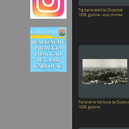
Trg bana Jelačića (Zvijezda)
1938. godine - avio snimka
Panorama Karlovca sa Dubov
1938. godine