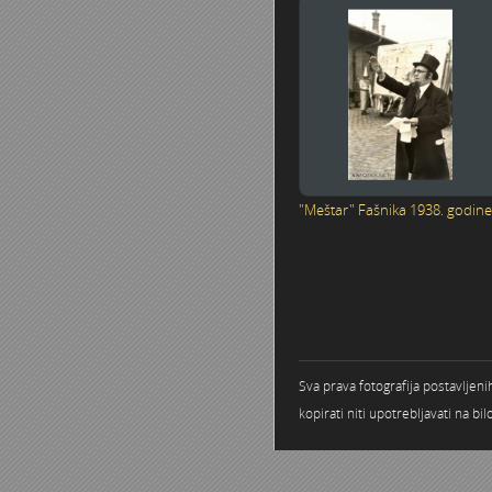
"Meštar" Fašnika 1938. godine
Stranice
Sva prava fotografija postavljen
kopirati niti upotrebljavati na b