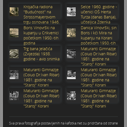
Krojačka radiona
Selce 1960. godine -
Stoljetna poplava 1939.
Boksački klub Velebit
Mala scena 1987. - Le Cinema
Zavjet Petra Grgeca - 1998.
Mimohod 23. kolovoza 1995.
Frizerski salon Gerber (Kopf) - utemeljen 1924.
"Budućnost" na
učenici OŠ Herta
Strossmayerovom
Turza (danas Banija),
trgu osnovana 1946.
učiteljica Zdenka
Tvornica potkivačkih čavala Mustad-Karlovac
Bijelo dugme
Mala scena Hrvatskog doma
Škola plivanja Patkica
Ekonomska škola - ratne godine
Gimnazijska i Ekonomska zbornica - Igor Mihelić
godine
Sabolić
Boris Vinovrški na
Danica Vinovrški, sin
kupanju u Crikvenici
Boris i kći Mira na
Banija - poplava 4. 12. 1966.
Marina Perazić, Davor Tolja (Denis&Denis) i Edi Kraljić 1
Dubravko Halovanić - Ratne godine
INKASATOR
početkom 1950.-tih
kupanju na Korani
godina
početkom 1950.-tih
godina
Trg bana Jelačića
Maturanti Gimnazije
Autobusna stanica na Korzu
Maturanti Gimnazije 1988. godine
Crkva Sv. Doroteje - 1991.
Karlovački fotograf Josip Žunić
(Zvijezda) 1938.
(Coiuo Dr.Ivan Ribar)
godine - avio snimka
1981. godine na
"Staroj" Korani
Auto cross
Motocross
Obitelj Klemenčić
Maturanti Gimnazije
Maturanti Gimnazije
(Coiuo Dr.Ivan Ribar)
(Coiuo Dr.Ivan Ribar)
AMD Zanatlija
NULA
Krešimir Botković - RAZGLEDNICE
1981. godine na
1981. godine na
"Staroj" Korani
"Staroj" Korani
Maturanti Gimnazije
Maturanti Gimnazije
Adamo klub
Nepokoreni grad - Trojanski konj (epizoda)
Krešimir Perušić - Nogomet
(Coiuo Dr.Ivan Ribar)
(Coiuo Dr.Ivan Ribar)
1981. godine na
1981. godine na
"Staroj" Korani
"Staroj" Korani
8. slet Bratstva i jedinstva 13. lipnja 1965. godine
Novogodišnje čestitke
KUD REČICA
Lovni i ribolovni turizam
PUNK
Mery Berti - karlovačka Žuži
Sva prava fotografija postavljenih na kafotka.net su pridržana od strane